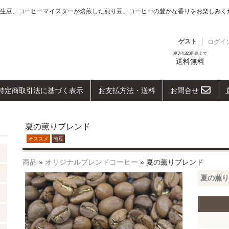
生豆、コーヒーマイスターが焙煎した煎り豆、コーヒーの豊かな香りをお楽しみく
ゲスト
ログイ
税込4,320円以上で
送料無料
特定商取引法に基づく表示
お支払方法・送料
お問合せ
夏の薫りブレンド
オススメ
煎豆
商品
»
オリジナルブレンドコーヒー
» 夏の薫りブレンド
夏の薫りブ