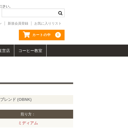
ださい。
ン
新規会員登録
お気に入りリスト
0
カートの中
直営店
コーヒー教室
レンド (OBNK)
煎り方：
ミディアム