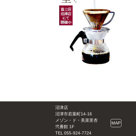
沼津店
沼津市若葉町14-16
メゾン・ド・美菜里杏
MAP
弐番館 1F
TEL 055-924-7724