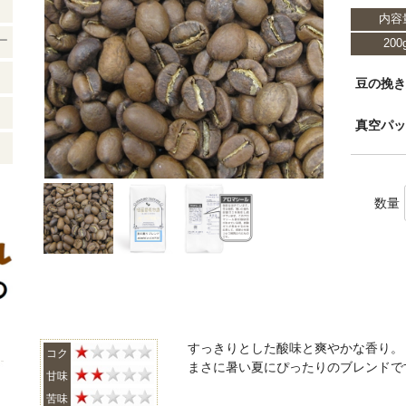
内容
ー
200
豆の挽
真空パ
数量
すっきりとした酸味と爽やかな香り。
コク
まさに暑い夏にぴったりのブレンドで
甘味
苦味