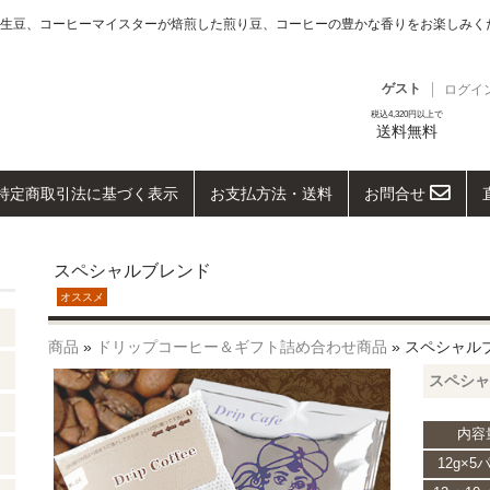
生豆、コーヒーマイスターが焙煎した煎り豆、コーヒーの豊かな香りをお楽しみく
ゲスト
ログイ
税込4,320円以上で
送料無料
特定商取引法に基づく表示
お支払方法・送料
お問合せ
スペシャルブレンド
オススメ
商品
»
ドリップコーヒー＆ギフト詰め合わせ商品
» スペシャル
スペシャル
内容
12g×5