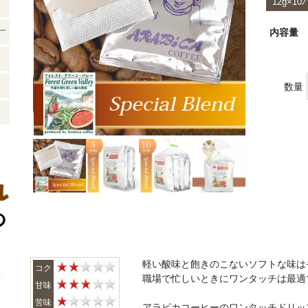
12g×1
ー
内容量
数量
軽い酸味と飽きのこないソフトな味は
コク
職場で忙しいときにワンタッチは最適
甘味
苦味
アラビカコーヒーのワンタッチドリッ