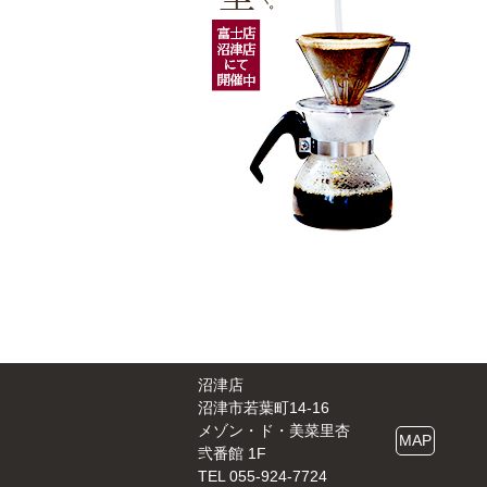
沼津店
沼津市若葉町14-16
メゾン・ド・美菜里杏
MAP
弐番館 1F
TEL 055-924-7724