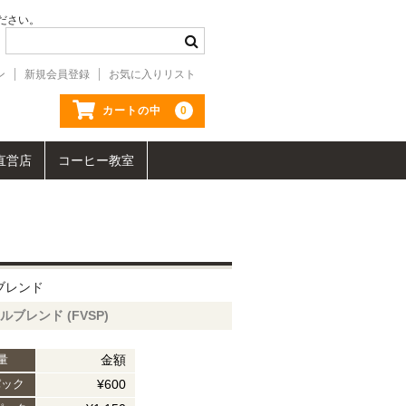
ださい。
ン
新規会員登録
お気に入りリスト
0
カートの中
直営店
コーヒー教室
ブレンド
ブレンド (FVSP)
金額
量
¥600
パック